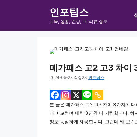
컨
인포팁스
텐
츠
교육, 생활, 건강, IT, 리뷰 정보
로
건
너
뛰
기
메가패스 고2 고3 차이 3가
2024-05-28
작성자:
인포팁스
본 글은 메가패스 고2 고3 차이 3가지에 
과 비교하여 대략 3만원 더 저렴합니다. 하지
청도 동일하게 제공합니다. 그런데 왜 고2 