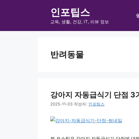
컨
인포팁스
텐
츠
교육, 생활, 건강, IT, 리뷰 정보
로
건
너
반려동물
뛰
기
강아지 자동급식기 단점 3가지
2025-11-03
작성자:
인포팁스
본 포스팅은 강아지 자동급식기 단점에 대해