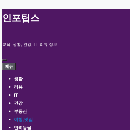
컨
인포팁스
텐
츠
로
교육, 생활, 건강, IT, 리뷰 정보
건
너
뛰
메
메뉴
뉴
기
생활
리뷰
IT
건강
부동산
여행,맛집
반려동물