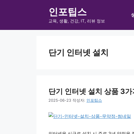
컨
인포팁스
텐
츠
교육, 생활, 건강, IT, 리뷰 정보
로
건
너
단기 인터넷 설치
뛰
기
단기 인터넷 설치 상품 3가지 
2025-06-23
작성자:
인포팁스
인터넷을 신규로 설치 시 주로 3년 약정을 