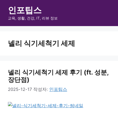
컨
인포팁스
텐
츠
교육, 생활, 건강, IT, 리뷰 정보
메
로
건
뉴
너
넬리 식기세척기 세제
뛰
기
넬리 식기세척기 세제 후기 (ft. 성분,
장단점)
2025-12-17
작성자:
인포팁스