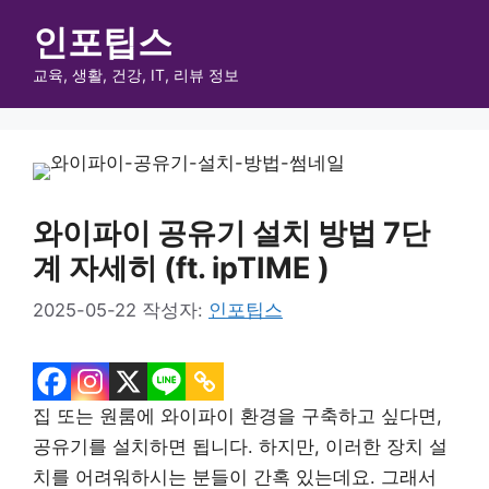
컨
인포팁스
텐
츠
교육, 생활, 건강, IT, 리뷰 정보
메
로
건
뉴
너
뛰
와이파이 공유기 설치 방법 7단
기
계 자세히 (ft. ipTIME )
2025-05-22
작성자:
인포팁스
집 또는 원룸에 와이파이 환경을 구축하고 싶다면,
공유기를 설치하면 됩니다. 하지만, 이러한 장치 설
치를 어려워하시는 분들이 간혹 있는데요. 그래서