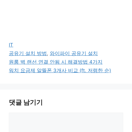
카
IT
테
태
공유기 설치 방법
,
와이파이 공유기 설치
고
그
원룸 벽 랜선 연결 안됨 시 해결방법 4가지
리
워치 요금제 알뜰폰 3개사 비교 (ft. 저렴한 순)
댓글 남기기
댓
글