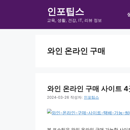
컨
인포팁스
텐
츠
교육, 생활, 건강, IT, 리뷰 정보
로
건
너
와인 온라인 구매
뛰
기
와인 온라인 구매 사이트 4곳 
2024-03-26
작성자:
인포팁스
본 포스팅은 와인 온라인 구매 가능한 사이