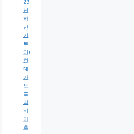
23
년
하
반
기
부
터)
현
대
카
드
프
리
비
아
후