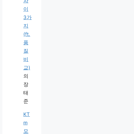
차
이
3가
지
(ft.
품
질
비
교)
의
장
태
준
KT
m
모