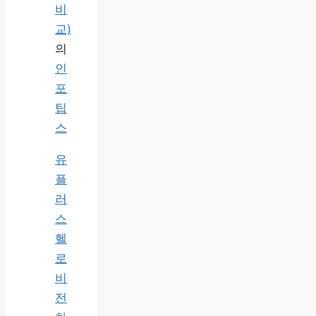
비
교)
의
인
포
팁
스
유
플
러
스
헬
로
비
전