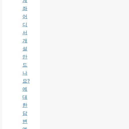
계
좌
어
디
서
개
설
만
드
나
요?
에
대
한
답
변