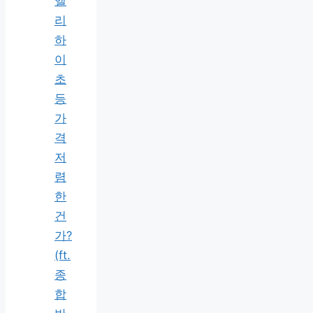
엘
리
하
이
초
등
가
격
저
렴
한
건
가?
(ft.
종
합