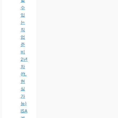
할
수
있
는
직
업
준
비
2년
차
(ft.
현
실
가
능)
ISA