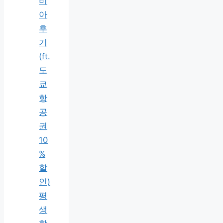
비
아
후
기
(ft.
도
쿄
항
공
권
10
%
할
인)
평
생