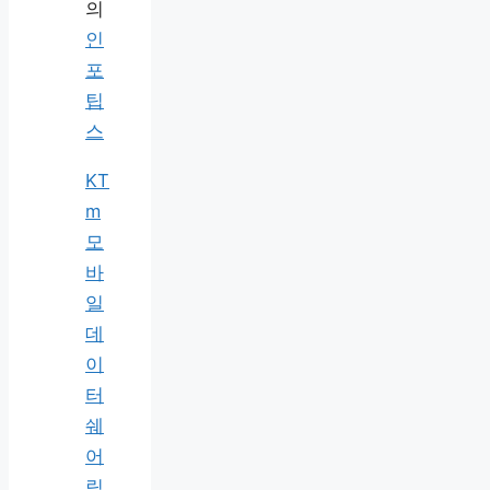
의
인
포
팁
스
KT
m
모
바
일
데
이
터
쉐
어
링