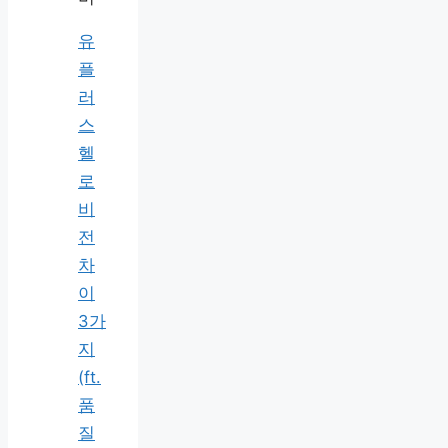
유
플
러
스
헬
로
비
전
차
이
3가
지
(ft.
품
질