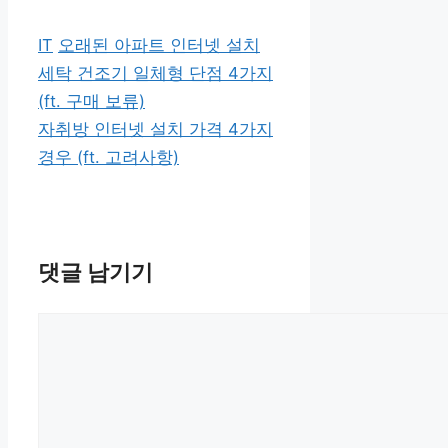
카
태
IT
오래된 아파트 인터넷 설치
테
그
세탁 건조기 일체형 단점 4가지
고
(ft. 구매 보류)
리
자취방 인터넷 설치 가격 4가지
경우 (ft. 고려사항)
댓글 남기기
댓
글