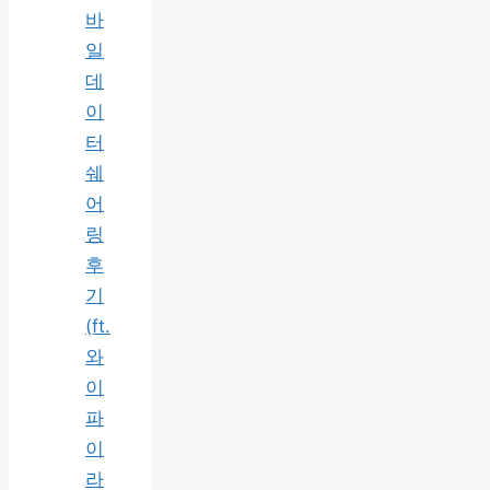
바
일
데
이
터
쉐
어
링
후
기
(ft.
와
이
파
이
라