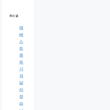
최신 글
엠
베
스
트
중
등
가
격
달
라
졌
습