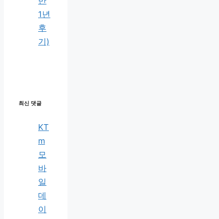
반
1년
후
기)
최신 댓글
KT
m
모
바
일
데
이