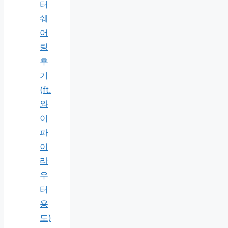
터
쉐
어
링
후
기
(ft.
와
이
파
이
라
우
터
용
도)