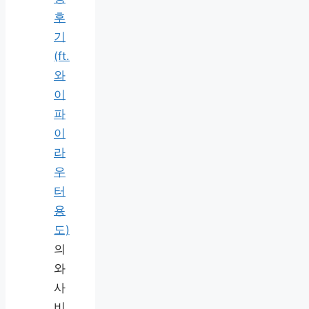
후
기
(ft.
와
이
파
이
라
우
터
용
도)
의
와
사
비