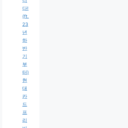
니
다!
(ft.
23
년
하
반
기
부
터)
현
대
카
드
프
리