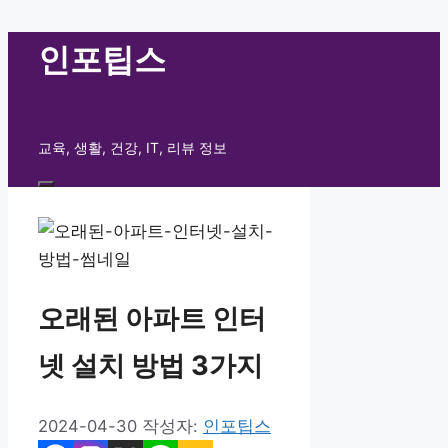
컨
인포팁스
텐
츠
로
교육, 생활, 건강, IT, 리뷰 정보
건
너
메
뛰
뉴
기
오래된 아파트 인터
넷 설치 방법 3가지
2024-04-30
작성자:
인포팁스