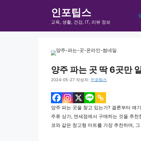
컨
인포팁스
텐
츠
교육, 생활, 건강, IT, 리뷰 정보
로
건
너
뛰
기
양주 파는 곳 딱 6곳만 알면
2024-05-27
작성자:
인포팁스
양주 파는 곳을 찾고 있는가? 결론부터 얘기해
주류 상가, 면세점에서 구매하는 것을 추천한
코와 같은 창고형 마트를 가장 추천하며, 