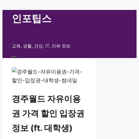
컨
인포팁스
텐
츠
로
교육, 생활, 건강, IT, 리뷰 정보
건
너
메
뛰
뉴
기
경주월드 자유이용
권 가격 할인 입장권
정보 (ft. 대학생)