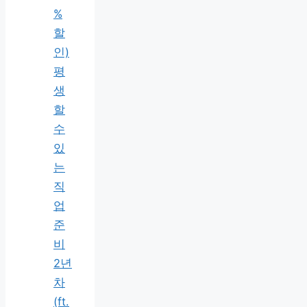
%
할
인)
평
생
할
수
있
는
직
업
준
비
2년
차
(ft.