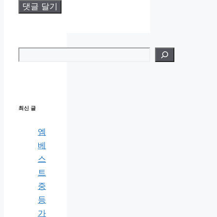
검색
최신 글
엠
베
스
트
중
등
가