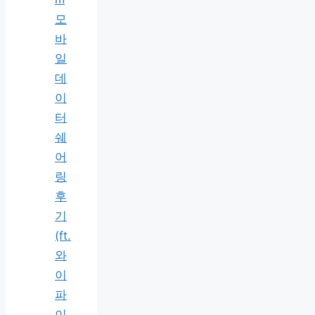
모
바
일
데
이
터
쉐
어
링
후
기
(ft.
와
이
파
이