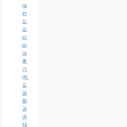
대
카
드
프
리
비
아
후
기
(ft.
도
쿄
항
공
권
10