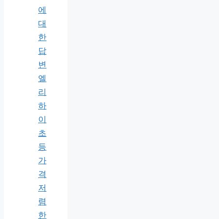
에
대
한
답
변
엘
리
하
이
초
등
가
격
저
렴
한