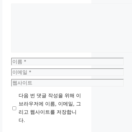
댓
글
이
름
이
메
웹
일
사
다음 번 댓글 작성을 위해 이
이
브라우저에 이름, 이메일, 그
트
리고 웹사이트를 저장합니
다.