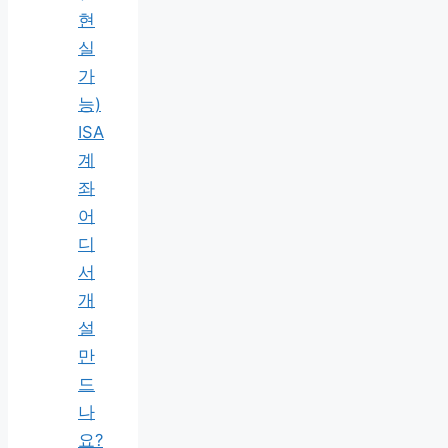
현
실
가
능)
ISA
계
좌
어
디
서
개
설
만
드
나
요?