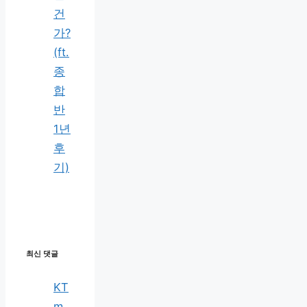
건
가?
(ft.
종
합
반
1년
후
기)
최신 댓글
KT
m