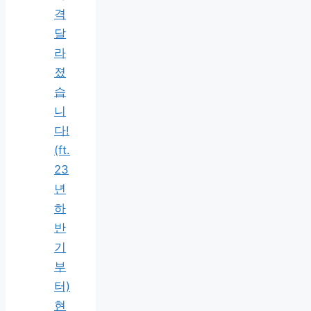
격
달
라
졌
습
니
다!
(ft.
23
년
하
반
기
부
터)
현